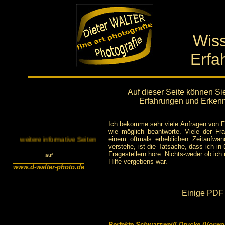
Wis
Erfa
Auf dieser Seite können S
Erfahrungen und Erkenn
Ich bekomme sehr viele Anfragen von F
wie möglich beantworte. Viele der Fr
einem oftmals erheblichen Zeitaufwan
weitere informative Seiten
verstehe, ist die Tatsache, dass ich i
Fragestellern höre. Nichts-weder ob ich
auf
Hilfe vergebens war.
www.d-walter-photo.de
Einige PDF 
Perfekte Schwarzweiß-Drucke (Vorwor