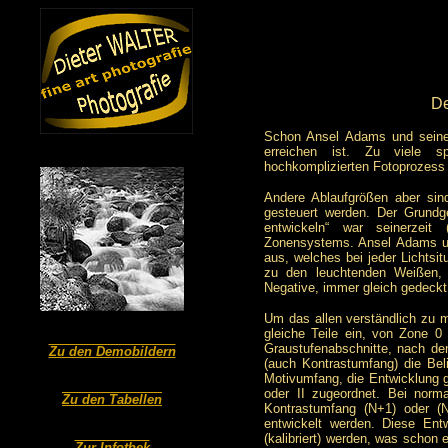
De
Schon Ansel Adams und seine 
erreichen ist. Zu viele s
hochkomplizierten Fotoprozess 
Andere Ablaufgrößen aber sin
gesteuert werden. Der Grundge
entwickeln“ war seinerzei
Zonensystems. Ansel Adams und
aus, welches bei jeder Lichtsi
zu den leuchtenden Weißen, 
Negative, immer gleich gedeckt
Um das allen verständlich zu m
gleiche Teile ein, von Zone 0
Graustufenabschnitte, nach 
Zu den Demobildern
(auch Kontrastumfang) die Bel
Motivumfang, die Entwicklung g
oder II zugeordnet. Bei norm
Zu den Tabellen
Kontrastumfang (N+1) oder (
entwickelt werden. Diese Ent
(kalibriert) werden, was schon
Zur Infothek