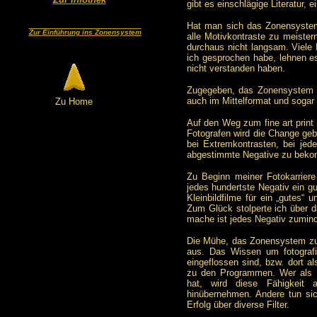
gibt es einschlägige Literatur, e
Hat man sich das Zonensystem e
Zur Einführung ins Zonensystem
alle Motivkontraste zu meister
durchaus nicht langsam. Viele
ich gesprochen habe, lehnen e
nicht verstanden haben.
Zugegeben, das Zonensystem is
auch im Mittelformat und sogar i
Zu Home
Auf den Weg zum fine art prin
Fotografen wird die Change ge
bei Extremkontrasten, bei je
abgestimmte Negative zu bek
Zu Beginn meiner Fotokarriere
jedes hundertste Negativ ein gu
Kleinbildfilme für ein „gutes“
Zum Glück stolperte ich über 
mache ist jedes Negativ zuminde
Die Mühe, das Zonensystem zu e
aus. Das Wissen um fotografi
eingeflossen sind, bzw. dort al
zu den Programmen. Wer als F
hat, wird diese Fähigkeit a
hinübernehmen. Andere tun sic
Erfolg über diverse Filter.