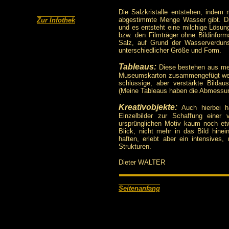
Die Salzkristalle entstehen, inde
abgestimmte Menge Wasser gibt. Da
Zur Infothek
und es entsteht eine milchige Lösun
bzw. den Filmträger ohne Bildinforma
Salz, auf Grund der Wasserverduns
unterschiedlicher Größe und Form.
Tableaus:
Diese bestehen aus mehr
Museumskarton zusammengefügt werd
schlüssige, aber verstärkte Bildau
(Meine Tableaus haben die Abmessun
Kreativobjekte:
Auch hierbei h
Einzelbilder zur Schaffung einer
ursprünglichen Motiv kaum noch et
Blick, nicht mehr in das Bild hine
haften, erlebt aber ein intensives
Strukturen.
Dieter WALTER
Seitenanfang