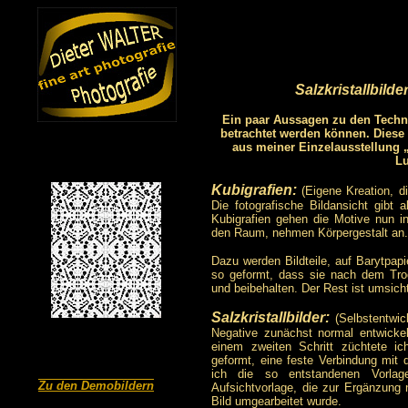
Salzkristallbild
Ein paar Aussagen zu den Techni
betrachtet werden können. Diese 
aus meiner Einzelausstellung 
Lu
Kubigrafien:
(Eigene Kreation, die
Die fotografische Bildansicht gibt 
Kubigrafien gehen die Motive nun in 
den Raum, nehmen Körpergestalt an.
Dazu werden Bildteile, auf Barytpap
so geformt, dass sie nach dem Tr
und beibehalten. Der Rest ist umsich
Salzkristallbilder:
(Selbstentwic
Negative zunächst normal entwicke
einem zweiten Schritt züchtete ic
geformt, eine feste Verbindung mit 
ich die so entstandenen Vorlag
Zu den Demobildern
Aufsichtvorlage, die zur Ergänzung 
Bild umgearbeitet wurde.